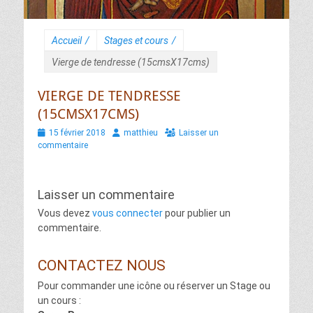
Accueil
/
Stages et cours
/
Vierge de tendresse (15cmsX17cms)
VIERGE DE TENDRESSE
(15CMSX17CMS)
Posted
Author
15 février 2018
matthieu
Laisser un
on
commentaire
Laisser un commentaire
Vous devez
vous connecter
pour publier un
commentaire.
CONTACTEZ NOUS
Pour commander une icône ou réserver un Stage ou
un cours :