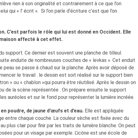
nlève rien à son originalité et contrairement à ce que l’on
i qui « l’ écrit ». Si l’on parle d’écriture c’est que l’on
n. C’est parfois le rôle qui lui est donné en Occident. Elle
 maison affecté à cet effet.
du support. Ce dernier est souvent une planche de tilleul.
nsuite enduite de nombreuses couches de « levkas ». Cet enduit
 peau se passe à chaud sur la planche. Après avoir déposé de
r le travail . le dessin est soit réalisé sur le support bien
atron » ou « chablon »qui pourra être réutilisé. Après le dessin on
 ou de la scène représentée . On prépare ensuite le support
r les auréoles et sur le fond pour représenter la lumière incréée.
 en poudre, de jaune d’œufs et d’eau.
Elle est appliquée
 entre chaque couche. La couleur sèche est fixée avec du
u plus clair pour finir par les traits de lumière blanche. On peut
osées pour un visage par exemple. L’icône est une école de