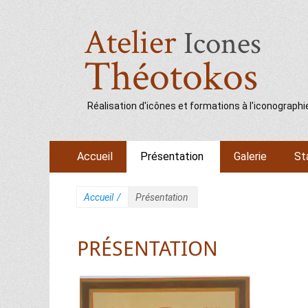
Atelier
Icones
Théotokos
Réalisation d'icônes et formations à l'iconographi
Menu
Aller
Accueil
Présentation
Galerie
St
au
principal
contenu
Accueil
/
Présentation
PRÉSENTATION